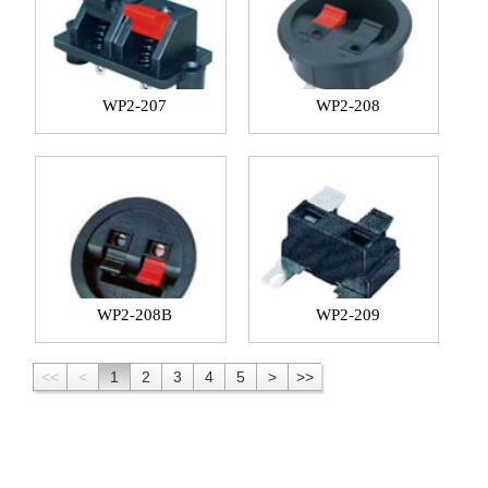
WP2-207
WP2-208
WP2-208B
WP2-209
<<
<
1
2
3
4
5
>
>>