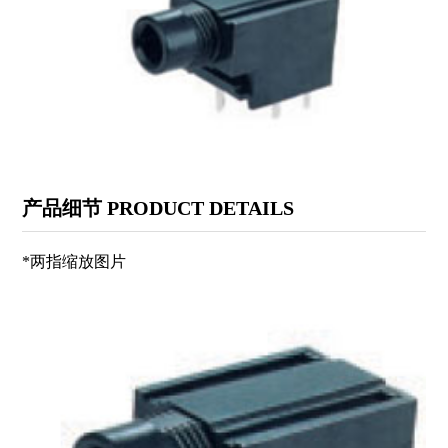
PR门锁开关系列
USB插座系列
QC保险丝管座系列
2.5/3.5(SMT)插口系列
VGA插座系列
JSZ接线柱系列
复位开关系列
KT电位器系列
MPS摇头开关系列
SS拨动开关系列
产品细节 PRODUCT DETAILS
KFT 微动开关系列
CS型21(42、11)芯插座
*两指缩放图片
USB插座系列
PCB插口系列
LSA机芯叶片开关系列
XCK船形开关系列
KDC电源开关系列
KAN直键开关系列
PRC电源插座系列
汽车配件系列