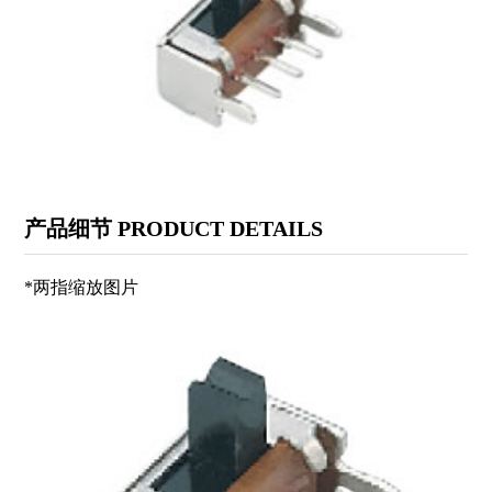
PR门锁开关系列
USB插座系列
QC保险丝管座系列
2.5/3.5(SMT)插口系列
VGA插座系列
JSZ接线柱系列
复位开关系列
KT电位器系列
MPS摇头开关系列
SS拨动开关系列
产品细节 PRODUCT DETAILS
KFT 微动开关系列
CS型21(42、11)芯插座
*两指缩放图片
USB插座系列
PCB插口系列
LSA机芯叶片开关系列
XCK船形开关系列
KDC电源开关系列
KAN直键开关系列
PRC电源插座系列
汽车配件系列