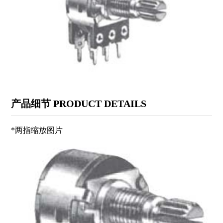
PR门锁开关系列
USB插座系列
QC保险丝管座系列
2.5/3.5(SMT)插口系列
VGA插座系列
JSZ接线柱系列
复位开关系列
KT电位器系列
MPS摇头开关系列
SS拨动开关系列
产品细节 PRODUCT DETAILS
KFT 微动开关系列
CS型21(42、11)芯插座
*两指缩放图片
USB插座系列
PCB插口系列
LSA机芯叶片开关系列
XCK船形开关系列
KDC电源开关系列
KAN直键开关系列
PRC电源插座系列
汽车配件系列